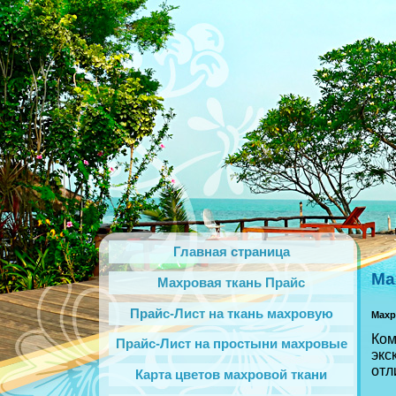
Главная страница
Ма
Махровая ткань Прайс
Прайс-Лист на ткань махровую
Махр
Ко
Прайс-Лист на простыни махровые
экс
отл
Карта цветов махровой ткани