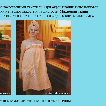
о качественный
текстиль
. При окрашивании используются
ки не теряют яркость и пушистость.
Махровая ткань
, изделия из нее гигиеничны и хорошо впитывают влагу.
женские модели, удлиненные и укороченные.