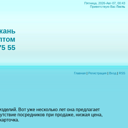
Пятница, 2026-Авг-07, 00:43
Приветствую Вас
Гость
кань
птом
75 55
Главная
|
Регистрация
|
Вход
|
RSS
изделий. Вот уже несколько лет она предлагает
утствие посредников при продаже, низкая цена,
карточка.